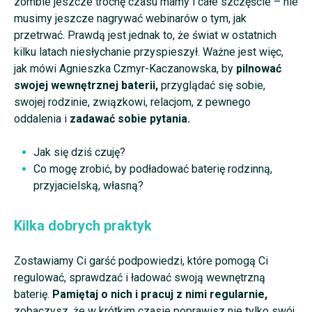
zombie jeszcze trochę czasu mamy i całe szczęście – nie
musimy jeszcze nagrywać webinarów o tym, jak
przetrwać. Prawdą jest jednak to, że świat w ostatnich
kilku latach niesłychanie przyspieszył. Ważne jest więc,
jak mówi
Agnieszka Czmyr-Kaczanowska, by
pilnować
swojej wewnętrznej baterii,
przyglądać się sobie,
swojej rodzinie, związkowi, relacjom, z pewnego
oddalenia i
zadawać sobie pytania.
Jak się dziś czuję?
Co mogę zrobić, by podładować baterię rodzinną,
przyjacielską, własną?
Kilka dobrych praktyk
Zostawiamy Ci garść podpowiedzi, które pomogą Ci
regulować, sprawdzać i ładować swoją wewnętrzną
baterię.
Pamiętaj o nich i pracuj z nimi regularnie,
zobaczysz, że w krótkim czasie poprawisz nie tylko swój