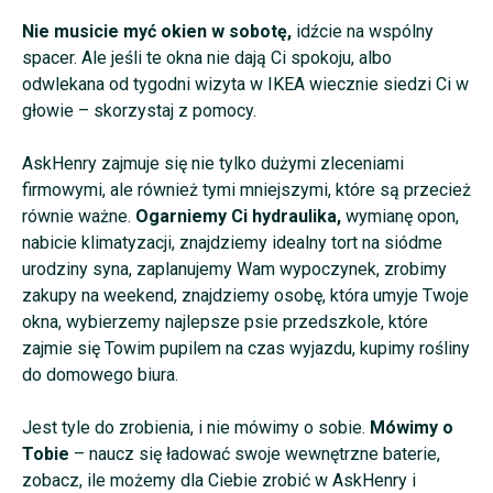
Nie musicie myć okien w sobotę,
idźcie na wspólny
spacer. Ale jeśli te okna nie dają Ci spokoju, albo
odwlekana od tygodni wizyta w IKEA wiecznie siedzi Ci w
głowie – skorzystaj z pomocy.
AskHenry zajmuje się nie tylko dużymi zleceniami
firmowymi, ale również tymi mniejszymi, które są przecież
równie ważne.
Ogarniemy Ci hydraulika,
wymianę opon,
nabicie klimatyzacji, znajdziemy idealny tort na siódme
urodziny syna, zaplanujemy Wam wypoczynek, zrobimy
zakupy na weekend,
znajdziemy osobę, która umyje Twoje
okna, wybierzemy najlepsze psie przedszkole, które
zajmie się Towim pupilem na czas wyjazdu, kupimy rośliny
do domowego biura.
Jest tyle do zrobienia, i nie mówimy o sobie.
Mówimy o
Tobie
– naucz się ładować swoje wewnętrzne baterie,
zobacz, ile możemy dla Ciebie zrobić w AskHenry i